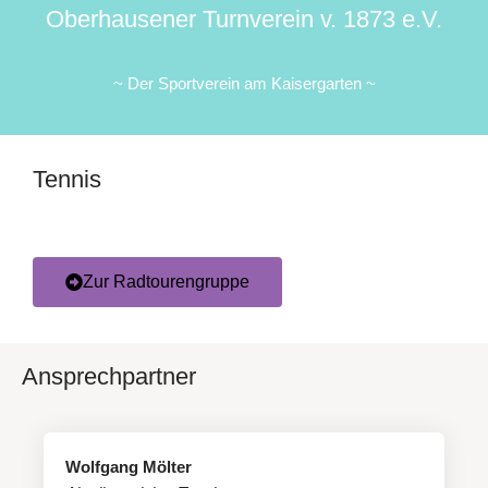
Oberhausener Turnverein v. 1873 e.V.
~ Der Sportverein am Kaisergarten ~
Tennis
Zur Radtourengruppe
Ansprechpartner
Wolfgang Mölter