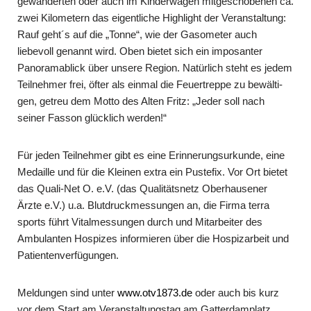
gewanderten oder auch im Kinderwagen mitgeschobenen ca.
zwei Kilometern das eigentliche Highlight der Veranstaltung:
Rauf geht´s auf die „Tonne“, wie der Gasometer auch
liebevoll ge­nannt wird. Oben bietet sich ein imposanter
Panoramablick über unsere Region. Na­türlich steht es jedem
Teilnehmer frei, öfter als einmal die Feuertreppe zu bewälti­
gen, getreu dem Motto des Alten Fritz: „Jeder soll nach
seiner Fasson glücklich werden!“
Für jeden Teilnehmer gibt es eine Erinnerungsur­kunde, eine
Medaille und für die Klei­nen extra ein Pustefix. Vor Ort bietet
das Quali-Net O. e.V. (das Qualitätsnetz Oberhausener
Ärzte e.V.) u.a. Blutdruckmessungen an, die Firma terra
sports führt Vitalmessungen durch und Mitarbeiter des
Ambu­lanten Hospizes informieren über die Hospizarbeit und
Patientenver­fügungen.
Meldungen sind unter
www.otv1873.de
oder auch bis kurz
vor dem Start am Veran­staltungstag am Gatterdamplatz