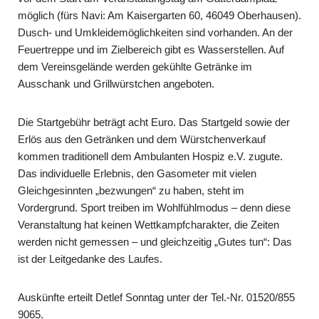
möglich (fürs Navi: Am Kaisergarten 60, 46049 Oberhausen).
Dusch- und Umkleidemöglichkeiten sind vorhanden. An der
Feuer­treppe und im Zielbereich gibt es Wasserstellen. Auf
dem Vereinsgelände werden gekühlte Getränke im
Ausschank und Grillwürstchen angeboten.
Die Startgebühr beträgt acht Euro. Das Startgeld sowie der
Erlös aus den Getränken und dem Würstchenverkauf
kommen traditionell dem Ambulanten Hospiz e.V. zu­gute.
Das individuelle Erlebnis, den Gasometer mit vielen
Gleichgesinnten „be­zwun­gen“ zu haben, steht im
Vordergrund. Sport treiben im Wohlfühlmodus – denn diese
Veranstaltung hat keinen Wettkampfcharakter, die Zeiten
werden nicht ge­messen – und gleichzeitig „Gutes tun“: Das
ist der Leitgedanke des Laufes.
Aus­künfte erteilt Detlef Sonntag unter der Tel.-Nr. 01520/855
9065.