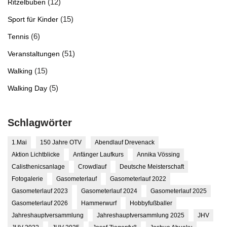
(12)
Ritzelbuben
(15)
Sport für Kinder
(6)
Tennis
(51)
Veranstaltungen
(15)
Walking
(5)
Walking Day
Schlagwörter
1.Mai
150 Jahre OTV
Abendlauf Drevenack
Aktion Lichtblicke
Anfänger Laufkurs
Annika Vössing
Calisthenicsanlage
Crowdlauf
Deutsche Meisterschaft
Fotogalerie
Gasometerlauf
Gasometerlauf 2022
Gasometerlauf 2023
Gasometerlauf 2024
Gasometerlauf 2025
Gasometerlauf 2026
Hammerwurf
Hobbyfußballer
Jahreshauptversammlung
Jahreshauptversammlung 2025
JHV