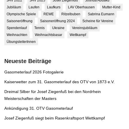
JHV 2022
JHV 2025
Josef Ziegenfuß
Joshua Abuaku
Jubiläum
Laufen
Laufkurs
LAV Oberhausen
Mutter-Kind
Olympische Spiele
REWE
Ritzelbuben
Sabrina Eumann
Saisoneröffnung
Saisoneröffnung 2024
Scheine für Vereine
Spendenlauf
Tennis
Ukraine
Vereinsjubiläum
Weihnachten
Weihnachtsbasar
Wettkampf
ÜbungsleiterInnen
Neueste Beiträge
Gasometerlauf 2026 Fotogalerie
Kaiserwetter zum 31. Gasometerlauf des OTV von 1873 e.V.
Dreimal Silber für Josef Ziegenfuß bei den Nordrhein
Meisterschaften der Masters
Ankündigung 31. OTV Gasometerlauf
Josef Ziegenfuß siegt beim Rasenkraftsport Wettkampf