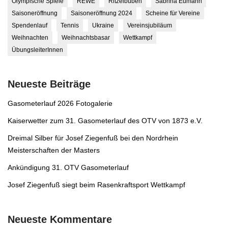
Olympische Spiele
REWE
Ritzelbuben
Sabrina Eumann
Saisoneröffnung
Saisoneröffnung 2024
Scheine für Vereine
Spendenlauf
Tennis
Ukraine
Vereinsjubiläum
Weihnachten
Weihnachtsbasar
Wettkampf
ÜbungsleiterInnen
Neueste Beiträge
Gasometerlauf 2026 Fotogalerie
Kaiserwetter zum 31. Gasometerlauf des OTV von 1873 e.V.
Dreimal Silber für Josef Ziegenfuß bei den Nordrhein
Meisterschaften der Masters
Ankündigung 31. OTV Gasometerlauf
Josef Ziegenfuß siegt beim Rasenkraftsport Wettkampf
Neueste Kommentare