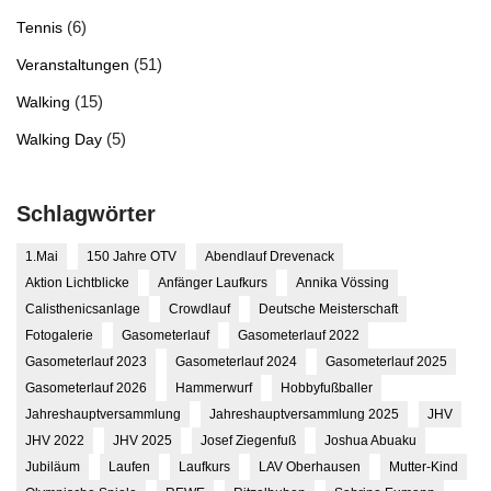
(6)
Tennis
(51)
Veranstaltungen
(15)
Walking
(5)
Walking Day
Schlagwörter
1.Mai
150 Jahre OTV
Abendlauf Drevenack
Aktion Lichtblicke
Anfänger Laufkurs
Annika Vössing
Calisthenicsanlage
Crowdlauf
Deutsche Meisterschaft
Fotogalerie
Gasometerlauf
Gasometerlauf 2022
Gasometerlauf 2023
Gasometerlauf 2024
Gasometerlauf 2025
Gasometerlauf 2026
Hammerwurf
Hobbyfußballer
Jahreshauptversammlung
Jahreshauptversammlung 2025
JHV
JHV 2022
JHV 2025
Josef Ziegenfuß
Joshua Abuaku
Jubiläum
Laufen
Laufkurs
LAV Oberhausen
Mutter-Kind