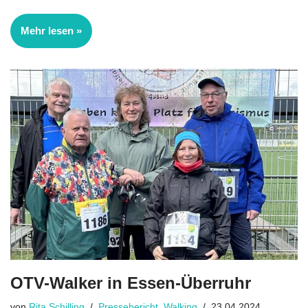
Mehr lesen »
OTV-Walker in Essen-Überruhr
von
Rita Schilling
Pressebericht
,
Walking
23.04.2024