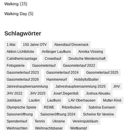
(15)
Walking
(5)
Walking Day
Schlagwörter
1.Mai
150 Jahre OTV
Abendlauf Drevenack
Aktion Lichtblicke
Anfänger Laufkurs
Annika Vössing
Calisthenicsanlage
Crowdlauf
Deutsche Meisterschaft
Fotogalerie
Gasometerlauf
Gasometerlauf 2022
Gasometerlauf 2023
Gasometerlauf 2024
Gasometerlauf 2025
Gasometerlauf 2026
Hammerwurf
Hobbyfußballer
Jahreshauptversammlung
Jahreshauptversammlung 2025
JHV
JHV 2022
JHV 2025
Josef Ziegenfuß
Joshua Abuaku
Jubiläum
Laufen
Laufkurs
LAV Oberhausen
Mutter-Kind
Olympische Spiele
REWE
Ritzelbuben
Sabrina Eumann
Saisoneröffnung
Saisoneröffnung 2024
Scheine für Vereine
Spendenlauf
Tennis
Ukraine
Vereinsjubiläum
Weihnachten
Weihnachtsbasar
Wettkampf