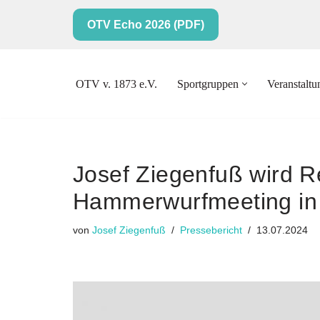
OTV Echo 2026 (PDF)
Zum
Inhalt
springen
OTV v. 1873 e.V.
Sportgruppen
Veranstalt
Josef Ziegenfuß wird R
Hammerwurfmeeting in
von
Josef Ziegenfuß
Pressebericht
13.07.2024