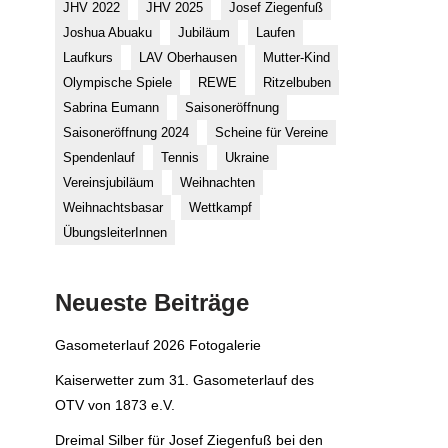
JHV 2022
JHV 2025
Josef Ziegenfuß
Joshua Abuaku
Jubiläum
Laufen
Laufkurs
LAV Oberhausen
Mutter-Kind
Olympische Spiele
REWE
Ritzelbuben
Sabrina Eumann
Saisoneröffnung
Saisoneröffnung 2024
Scheine für Vereine
Spendenlauf
Tennis
Ukraine
Vereinsjubiläum
Weihnachten
Weihnachtsbasar
Wettkampf
ÜbungsleiterInnen
Neueste Beiträge
Gasometerlauf 2026 Fotogalerie
Kaiserwetter zum 31. Gasometerlauf des
OTV von 1873 e.V.
Dreimal Silber für Josef Ziegenfuß bei den