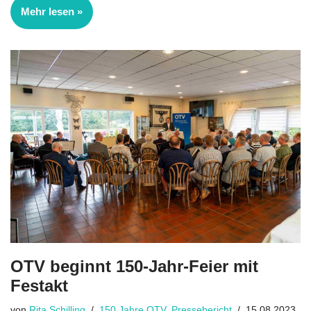
Mehr lesen »
OTV beginnt 150-Jahr-Feier mit
Festakt
von
Rita Schilling
150 Jahre OTV
,
Pressebericht
15.08.2023