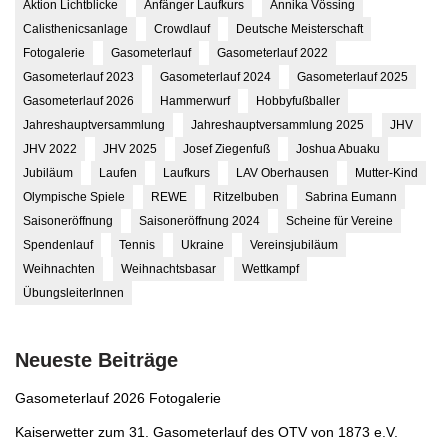
Aktion Lichtblicke
Anfänger Laufkurs
Annika Vössing
Calisthenicsanlage
Crowdlauf
Deutsche Meisterschaft
Fotogalerie
Gasometerlauf
Gasometerlauf 2022
Gasometerlauf 2023
Gasometerlauf 2024
Gasometerlauf 2025
Gasometerlauf 2026
Hammerwurf
Hobbyfußballer
Jahreshauptversammlung
Jahreshauptversammlung 2025
JHV
JHV 2022
JHV 2025
Josef Ziegenfuß
Joshua Abuaku
Jubiläum
Laufen
Laufkurs
LAV Oberhausen
Mutter-Kind
Olympische Spiele
REWE
Ritzelbuben
Sabrina Eumann
Saisoneröffnung
Saisoneröffnung 2024
Scheine für Vereine
Spendenlauf
Tennis
Ukraine
Vereinsjubiläum
Weihnachten
Weihnachtsbasar
Wettkampf
ÜbungsleiterInnen
Neueste Beiträge
Gasometerlauf 2026 Fotogalerie
Kaiserwetter zum 31. Gasometerlauf des OTV von 1873 e.V.