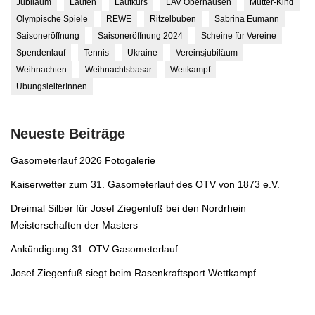
Jubiläum
Laufen
Laufkurs
LAV Oberhausen
Mutter-Kind
Olympische Spiele
REWE
Ritzelbuben
Sabrina Eumann
Saisoneröffnung
Saisoneröffnung 2024
Scheine für Vereine
Spendenlauf
Tennis
Ukraine
Vereinsjubiläum
Weihnachten
Weihnachtsbasar
Wettkampf
ÜbungsleiterInnen
Neueste Beiträge
Gasometerlauf 2026 Fotogalerie
Kaiserwetter zum 31. Gasometerlauf des OTV von 1873 e.V.
Dreimal Silber für Josef Ziegenfuß bei den Nordrhein
Meisterschaften der Masters
Ankündigung 31. OTV Gasometerlauf
Josef Ziegenfuß siegt beim Rasenkraftsport Wettkampf