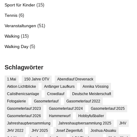
(15)
Sport für Kinder
(6)
Tennis
(51)
Veranstaltungen
(15)
Walking
(5)
Walking Day
Schlagwörter
1.Mai
150 Jahre OTV
Abendlauf Drevenack
Aktion Lichtblicke
Anfänger Laufkurs
Annika Vössing
Calisthenicsanlage
Crowdlauf
Deutsche Meisterschaft
Fotogalerie
Gasometerlauf
Gasometerlauf 2022
Gasometerlauf 2023
Gasometerlauf 2024
Gasometerlauf 2025
Gasometerlauf 2026
Hammerwurf
Hobbyfußballer
Jahreshauptversammlung
Jahreshauptversammlung 2025
JHV
JHV 2022
JHV 2025
Josef Ziegenfuß
Joshua Abuaku