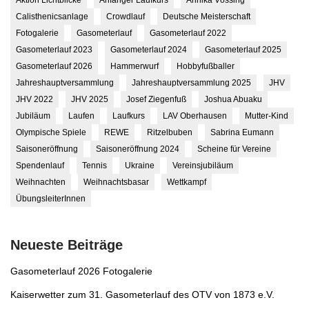
Calisthenicsanlage
Crowdlauf
Deutsche Meisterschaft
Fotogalerie
Gasometerlauf
Gasometerlauf 2022
Gasometerlauf 2023
Gasometerlauf 2024
Gasometerlauf 2025
Gasometerlauf 2026
Hammerwurf
Hobbyfußballer
Jahreshauptversammlung
Jahreshauptversammlung 2025
JHV
JHV 2022
JHV 2025
Josef Ziegenfuß
Joshua Abuaku
Jubiläum
Laufen
Laufkurs
LAV Oberhausen
Mutter-Kind
Olympische Spiele
REWE
Ritzelbuben
Sabrina Eumann
Saisoneröffnung
Saisoneröffnung 2024
Scheine für Vereine
Spendenlauf
Tennis
Ukraine
Vereinsjubiläum
Weihnachten
Weihnachtsbasar
Wettkampf
ÜbungsleiterInnen
Neueste Beiträge
Gasometerlauf 2026 Fotogalerie
Kaiserwetter zum 31. Gasometerlauf des OTV von 1873 e.V.