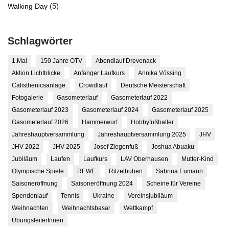
(5)
Walking Day
Schlagwörter
1.Mai
150 Jahre OTV
Abendlauf Drevenack
Aktion Lichtblicke
Anfänger Laufkurs
Annika Vössing
Calisthenicsanlage
Crowdlauf
Deutsche Meisterschaft
Fotogalerie
Gasometerlauf
Gasometerlauf 2022
Gasometerlauf 2023
Gasometerlauf 2024
Gasometerlauf 2025
Gasometerlauf 2026
Hammerwurf
Hobbyfußballer
Jahreshauptversammlung
Jahreshauptversammlung 2025
JHV
JHV 2022
JHV 2025
Josef Ziegenfuß
Joshua Abuaku
Jubiläum
Laufen
Laufkurs
LAV Oberhausen
Mutter-Kind
Olympische Spiele
REWE
Ritzelbuben
Sabrina Eumann
Saisoneröffnung
Saisoneröffnung 2024
Scheine für Vereine
Spendenlauf
Tennis
Ukraine
Vereinsjubiläum
Weihnachten
Weihnachtsbasar
Wettkampf
ÜbungsleiterInnen