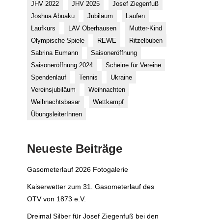
JHV 2022
JHV 2025
Josef Ziegenfuß
Joshua Abuaku
Jubiläum
Laufen
Laufkurs
LAV Oberhausen
Mutter-Kind
Olympische Spiele
REWE
Ritzelbuben
Sabrina Eumann
Saisoneröffnung
Saisoneröffnung 2024
Scheine für Vereine
Spendenlauf
Tennis
Ukraine
Vereinsjubiläum
Weihnachten
Weihnachtsbasar
Wettkampf
ÜbungsleiterInnen
Neueste Beiträge
Gasometerlauf 2026 Fotogalerie
Kaiserwetter zum 31. Gasometerlauf des
OTV von 1873 e.V.
Dreimal Silber für Josef Ziegenfuß bei den