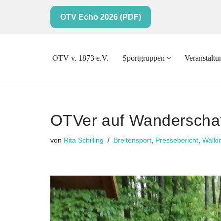
OTV Echo 2026 (PDF)
Zum
Inhalt
springen
OTV v. 1873 e.V.
Sportgruppen
Veranstalt
OTVer auf Wanderschaf
von
Rita Schilling
Breitensport
,
Pressebericht
,
Walki