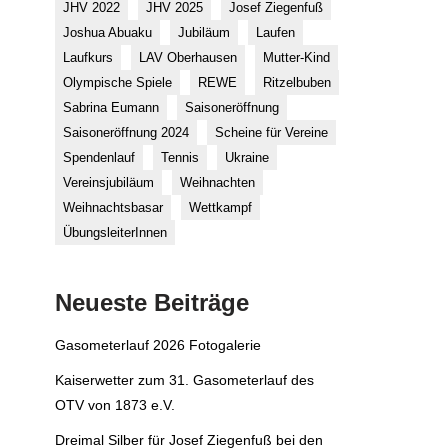
JHV 2022
JHV 2025
Josef Ziegenfuß
Joshua Abuaku
Jubiläum
Laufen
Laufkurs
LAV Oberhausen
Mutter-Kind
Olympische Spiele
REWE
Ritzelbuben
Sabrina Eumann
Saisoneröffnung
Saisoneröffnung 2024
Scheine für Vereine
Spendenlauf
Tennis
Ukraine
Vereinsjubiläum
Weihnachten
Weihnachtsbasar
Wettkampf
ÜbungsleiterInnen
Neueste Beiträge
Gasometerlauf 2026 Fotogalerie
Kaiserwetter zum 31. Gasometerlauf des
OTV von 1873 e.V.
Dreimal Silber für Josef Ziegenfuß bei den