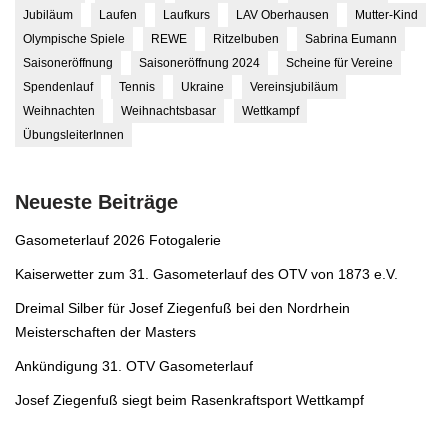
Jubiläum
Laufen
Laufkurs
LAV Oberhausen
Mutter-Kind
Olympische Spiele
REWE
Ritzelbuben
Sabrina Eumann
Saisoneröffnung
Saisoneröffnung 2024
Scheine für Vereine
Spendenlauf
Tennis
Ukraine
Vereinsjubiläum
Weihnachten
Weihnachtsbasar
Wettkampf
ÜbungsleiterInnen
Neueste Beiträge
Gasometerlauf 2026 Fotogalerie
Kaiserwetter zum 31. Gasometerlauf des OTV von 1873 e.V.
Dreimal Silber für Josef Ziegenfuß bei den Nordrhein
Meisterschaften der Masters
Ankündigung 31. OTV Gasometerlauf
Josef Ziegenfuß siegt beim Rasenkraftsport Wettkampf