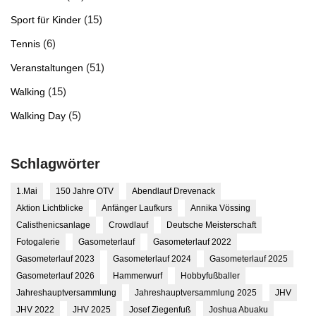
(15)
Sport für Kinder
(6)
Tennis
(51)
Veranstaltungen
(15)
Walking
(5)
Walking Day
Schlagwörter
1.Mai
150 Jahre OTV
Abendlauf Drevenack
Aktion Lichtblicke
Anfänger Laufkurs
Annika Vössing
Calisthenicsanlage
Crowdlauf
Deutsche Meisterschaft
Fotogalerie
Gasometerlauf
Gasometerlauf 2022
Gasometerlauf 2023
Gasometerlauf 2024
Gasometerlauf 2025
Gasometerlauf 2026
Hammerwurf
Hobbyfußballer
Jahreshauptversammlung
Jahreshauptversammlung 2025
JHV
JHV 2022
JHV 2025
Josef Ziegenfuß
Joshua Abuaku