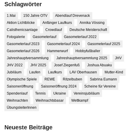
Schlagwörter
1.Mai
150 Jahre OTV
Abendlauf Drevenack
Aktion Lichtblicke
Anfänger Laufkurs
Annika Vössing
Calisthenicsanlage
Crowdlauf
Deutsche Meisterschaft
Fotogalerie
Gasometerlauf
Gasometerlauf 2022
Gasometerlauf 2023
Gasometerlauf 2024
Gasometerlauf 2025
Gasometerlauf 2026
Hammerwurf
Hobbyfußballer
Jahreshauptversammlung
Jahreshauptversammlung 2025
JHV
JHV 2022
JHV 2025
Josef Ziegenfuß
Joshua Abuaku
Jubiläum
Laufen
Laufkurs
LAV Oberhausen
Mutter-Kind
Olympische Spiele
REWE
Ritzelbuben
Sabrina Eumann
Saisoneröffnung
Saisoneröffnung 2024
Scheine für Vereine
Spendenlauf
Tennis
Ukraine
Vereinsjubiläum
Weihnachten
Weihnachtsbasar
Wettkampf
ÜbungsleiterInnen
Neueste Beiträge