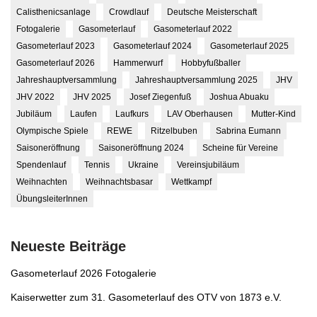
Calisthenicsanlage
Crowdlauf
Deutsche Meisterschaft
Fotogalerie
Gasometerlauf
Gasometerlauf 2022
Gasometerlauf 2023
Gasometerlauf 2024
Gasometerlauf 2025
Gasometerlauf 2026
Hammerwurf
Hobbyfußballer
Jahreshauptversammlung
Jahreshauptversammlung 2025
JHV
JHV 2022
JHV 2025
Josef Ziegenfuß
Joshua Abuaku
Jubiläum
Laufen
Laufkurs
LAV Oberhausen
Mutter-Kind
Olympische Spiele
REWE
Ritzelbuben
Sabrina Eumann
Saisoneröffnung
Saisoneröffnung 2024
Scheine für Vereine
Spendenlauf
Tennis
Ukraine
Vereinsjubiläum
Weihnachten
Weihnachtsbasar
Wettkampf
ÜbungsleiterInnen
Neueste Beiträge
Gasometerlauf 2026 Fotogalerie
Kaiserwetter zum 31. Gasometerlauf des OTV von 1873 e.V.