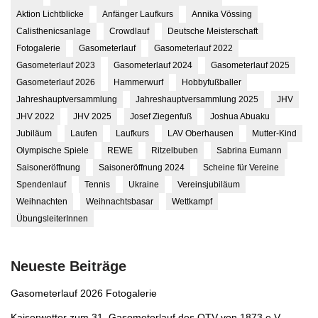
Aktion Lichtblicke
Anfänger Laufkurs
Annika Vössing
Calisthenicsanlage
Crowdlauf
Deutsche Meisterschaft
Fotogalerie
Gasometerlauf
Gasometerlauf 2022
Gasometerlauf 2023
Gasometerlauf 2024
Gasometerlauf 2025
Gasometerlauf 2026
Hammerwurf
Hobbyfußballer
Jahreshauptversammlung
Jahreshauptversammlung 2025
JHV
JHV 2022
JHV 2025
Josef Ziegenfuß
Joshua Abuaku
Jubiläum
Laufen
Laufkurs
LAV Oberhausen
Mutter-Kind
Olympische Spiele
REWE
Ritzelbuben
Sabrina Eumann
Saisoneröffnung
Saisoneröffnung 2024
Scheine für Vereine
Spendenlauf
Tennis
Ukraine
Vereinsjubiläum
Weihnachten
Weihnachtsbasar
Wettkampf
ÜbungsleiterInnen
Neueste Beiträge
Gasometerlauf 2026 Fotogalerie
Kaiserwetter zum 31. Gasometerlauf des OTV von 1873 e.V.