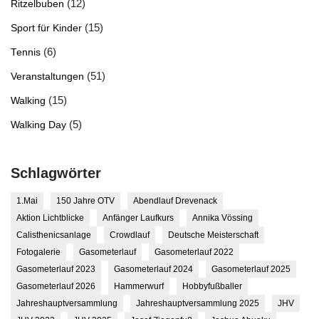
(12)
Ritzelbuben
(15)
Sport für Kinder
(6)
Tennis
(51)
Veranstaltungen
(15)
Walking
(5)
Walking Day
Schlagwörter
1.Mai
150 Jahre OTV
Abendlauf Drevenack
Aktion Lichtblicke
Anfänger Laufkurs
Annika Vössing
Calisthenicsanlage
Crowdlauf
Deutsche Meisterschaft
Fotogalerie
Gasometerlauf
Gasometerlauf 2022
Gasometerlauf 2023
Gasometerlauf 2024
Gasometerlauf 2025
Gasometerlauf 2026
Hammerwurf
Hobbyfußballer
Jahreshauptversammlung
Jahreshauptversammlung 2025
JHV