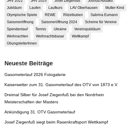
JHV 2022
JHV 2025
Josef Ziegenfuß
Joshua Abuaku
Jubiläum
Laufen
Laufkurs
LAV Oberhausen
Mutter-Kind
Olympische Spiele
REWE
Ritzelbuben
Sabrina Eumann
Saisoneröffnung
Saisoneröffnung 2024
Scheine für Vereine
Spendenlauf
Tennis
Ukraine
Vereinsjubiläum
Weihnachten
Weihnachtsbasar
Wettkampf
ÜbungsleiterInnen
Neueste Beiträge
Gasometerlauf 2026 Fotogalerie
Kaiserwetter zum 31. Gasometerlauf des OTV von 1873 e.V.
Dreimal Silber für Josef Ziegenfuß bei den Nordrhein
Meisterschaften der Masters
Ankündigung 31. OTV Gasometerlauf
Josef Ziegenfuß siegt beim Rasenkraftsport Wettkampf