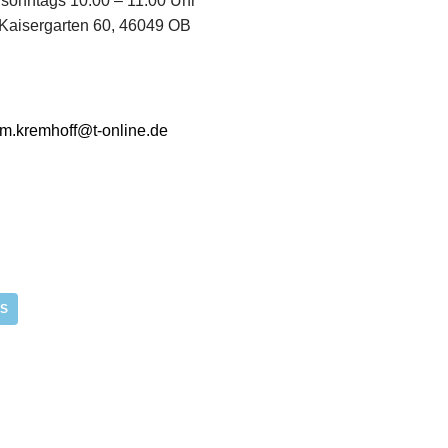
sonntags 10.00 – 11.00 Uhr
aisergarten 60, 46049 OB
am.kremhoff@t-online.de
S