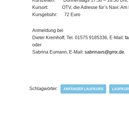
Kurszeiten: Donnerstags 17.30 – 18.30 Uhr, 
Kursort: OTV, die Adresse für’s Navi: Am K
Kursgebühr: 72 Euro
Anmeldung bei
Dieter Kremhoff, Tel. 01575 9185336, E-Mail:
f
oder
Sabrina Eumann, E-Mail:
sabrinavs@gmx.de
.
Schlagwörter:
ANFÄNGER LAUFKURS
LAUFKUR