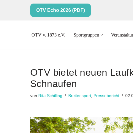
OTV Echo 2026 (PDF)
Zum
Inhalt
springen
OTV v. 1873 e.V.
Sportgruppen
Veranstalt
OTV bietet neuen Lauf
Schnaufen
von
Rita Schilling
Breitensport
,
Pressebericht
02.