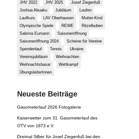
JHV 2022
JHV 2025
Josef Ziegenfuß
Joshua Abuaku
Jubiläum
Laufen
Laufkurs
LAV Oberhausen
Mutter-Kind
Olympische Spiele
REWE
Ritzelbuben
Sabrina Eumann
Saisoneröffnung
Saisoneröffnung 2024
Scheine für Vereine
Spendenlauf
Tennis
Ukraine
Vereinsjubiläum
Weihnachten
Weihnachtsbasar
Wettkampf
ÜbungsleiterInnen
Neueste Beiträge
Gasometerlauf 2026 Fotogalerie
Kaiserwetter zum 31. Gasometerlauf des
OTV von 1873 e.V.
Dreimal Silber für Josef Ziegenfuß bei den