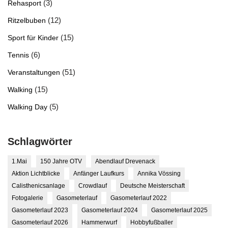
(3)
Rehasport
(12)
Ritzelbuben
(15)
Sport für Kinder
(6)
Tennis
(51)
Veranstaltungen
(15)
Walking
(5)
Walking Day
Schlagwörter
1.Mai
150 Jahre OTV
Abendlauf Drevenack
Aktion Lichtblicke
Anfänger Laufkurs
Annika Vössing
Calisthenicsanlage
Crowdlauf
Deutsche Meisterschaft
Fotogalerie
Gasometerlauf
Gasometerlauf 2022
Gasometerlauf 2023
Gasometerlauf 2024
Gasometerlauf 2025
Gasometerlauf 2026
Hammerwurf
Hobbyfußballer