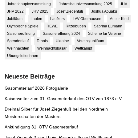
Jahreshauptversammlung
Jahreshauptversammlung 2025
JHV
JHV 2022
JHV 2025
Josef Ziegenfuß
Joshua Abuaku
Jubiläum
Laufen
Laufkurs
LAV Oberhausen
Mutter-Kind
Olympische Spiele
REWE
Ritzelbuben
Sabrina Eumann
Saisoneröffnung
Saisoneröffnung 2024
Scheine für Vereine
Spendenlauf
Tennis
Ukraine
Vereinsjubiläum
Weihnachten
Weihnachtsbasar
Wettkampf
ÜbungsleiterInnen
Neueste Beiträge
Gasometerlauf 2026 Fotogalerie
Kaiserwetter zum 31. Gasometerlauf des OTV von 1873 e.V.
Dreimal Silber für Josef Ziegenfuß bei den Nordrhein
Meisterschaften der Masters
Ankündigung 31. OTV Gasometerlauf
Josef Ziegenfuß siegt beim Rasenkraftsport Wettkampf