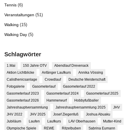
(6)
Tennis
(51)
Veranstaltungen
(15)
Walking
(5)
Walking Day
Schlagwörter
1.Mai
150 Jahre OTV
Abendlauf Drevenack
Aktion Lichtblicke
Anfänger Laufkurs
Annika Vössing
Calisthenicsanlage
Crowdlauf
Deutsche Meisterschaft
Fotogalerie
Gasometerlauf
Gasometerlauf 2022
Gasometerlauf 2023
Gasometerlauf 2024
Gasometerlauf 2025
Gasometerlauf 2026
Hammerwurf
Hobbyfußballer
Jahreshauptversammlung
Jahreshauptversammlung 2025
JHV
JHV 2022
JHV 2025
Josef Ziegenfuß
Joshua Abuaku
Jubiläum
Laufen
Laufkurs
LAV Oberhausen
Mutter-Kind
Olympische Spiele
REWE
Ritzelbuben
Sabrina Eumann