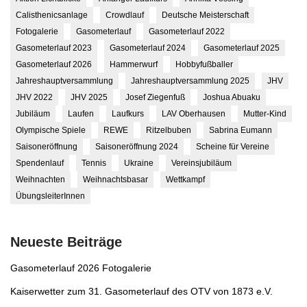
Calisthenicsanlage
Crowdlauf
Deutsche Meisterschaft
Fotogalerie
Gasometerlauf
Gasometerlauf 2022
Gasometerlauf 2023
Gasometerlauf 2024
Gasometerlauf 2025
Gasometerlauf 2026
Hammerwurf
Hobbyfußballer
Jahreshauptversammlung
Jahreshauptversammlung 2025
JHV
JHV 2022
JHV 2025
Josef Ziegenfuß
Joshua Abuaku
Jubiläum
Laufen
Laufkurs
LAV Oberhausen
Mutter-Kind
Olympische Spiele
REWE
Ritzelbuben
Sabrina Eumann
Saisoneröffnung
Saisoneröffnung 2024
Scheine für Vereine
Spendenlauf
Tennis
Ukraine
Vereinsjubiläum
Weihnachten
Weihnachtsbasar
Wettkampf
ÜbungsleiterInnen
Neueste Beiträge
Gasometerlauf 2026 Fotogalerie
Kaiserwetter zum 31. Gasometerlauf des OTV von 1873 e.V.