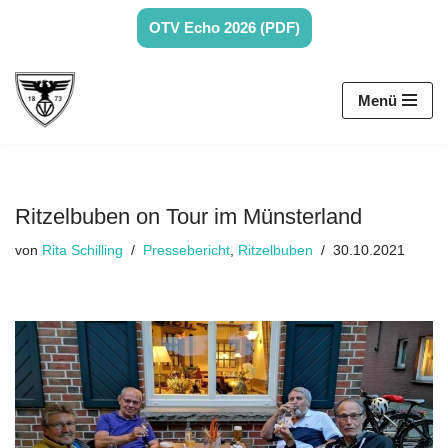
OTV Echo 2026 (PDF)
Zum
Inhalt
Menü
springen
Ritzelbuben on Tour im Münsterland
von
Rita Schilling
Pressebericht
,
Ritzelbuben
30.10.2021