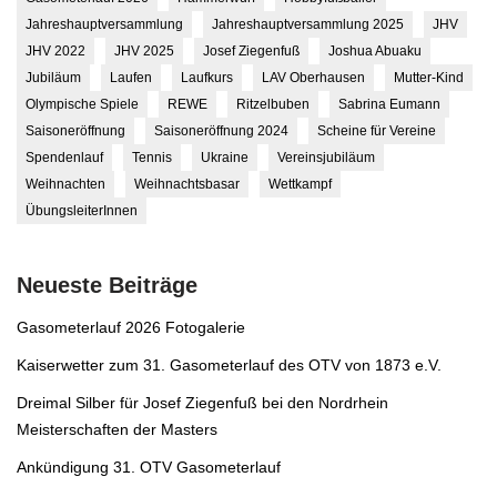
Jahreshauptversammlung
Jahreshauptversammlung 2025
JHV
JHV 2022
JHV 2025
Josef Ziegenfuß
Joshua Abuaku
Jubiläum
Laufen
Laufkurs
LAV Oberhausen
Mutter-Kind
Olympische Spiele
REWE
Ritzelbuben
Sabrina Eumann
Saisoneröffnung
Saisoneröffnung 2024
Scheine für Vereine
Spendenlauf
Tennis
Ukraine
Vereinsjubiläum
Weihnachten
Weihnachtsbasar
Wettkampf
ÜbungsleiterInnen
Neueste Beiträge
Gasometerlauf 2026 Fotogalerie
Kaiserwetter zum 31. Gasometerlauf des OTV von 1873 e.V.
Dreimal Silber für Josef Ziegenfuß bei den Nordrhein
Meisterschaften der Masters
Ankündigung 31. OTV Gasometerlauf