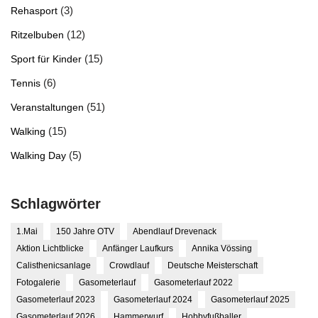
(3)
Rehasport
(12)
Ritzelbuben
(15)
Sport für Kinder
(6)
Tennis
(51)
Veranstaltungen
(15)
Walking
(5)
Walking Day
Schlagwörter
1.Mai
150 Jahre OTV
Abendlauf Drevenack
Aktion Lichtblicke
Anfänger Laufkurs
Annika Vössing
Calisthenicsanlage
Crowdlauf
Deutsche Meisterschaft
Fotogalerie
Gasometerlauf
Gasometerlauf 2022
Gasometerlauf 2023
Gasometerlauf 2024
Gasometerlauf 2025
Gasometerlauf 2026
Hammerwurf
Hobbyfußballer