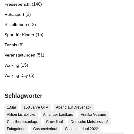
(140)
Pressebericht
(3)
Rehasport
(12)
Ritzelbuben
(15)
Sport für Kinder
(6)
Tennis
(51)
Veranstaltungen
(15)
Walking
(5)
Walking Day
Schlagwörter
1.Mai
150 Jahre OTV
Abendlauf Drevenack
Aktion Lichtblicke
Anfänger Laufkurs
Annika Vössing
Calisthenicsanlage
Crowdlauf
Deutsche Meisterschaft
Fotogalerie
Gasometerlauf
Gasometerlauf 2022