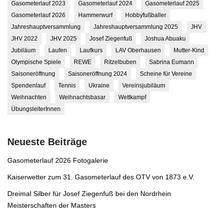
Gasometerlauf 2023
Gasometerlauf 2024
Gasometerlauf 2025
Gasometerlauf 2026
Hammerwurf
Hobbyfußballer
Jahreshauptversammlung
Jahreshauptversammlung 2025
JHV
JHV 2022
JHV 2025
Josef Ziegenfuß
Joshua Abuaku
Jubiläum
Laufen
Laufkurs
LAV Oberhausen
Mutter-Kind
Olympische Spiele
REWE
Ritzelbuben
Sabrina Eumann
Saisoneröffnung
Saisoneröffnung 2024
Scheine für Vereine
Spendenlauf
Tennis
Ukraine
Vereinsjubiläum
Weihnachten
Weihnachtsbasar
Wettkampf
ÜbungsleiterInnen
Neueste Beiträge
Gasometerlauf 2026 Fotogalerie
Kaiserwetter zum 31. Gasometerlauf des OTV von 1873 e.V.
Dreimal Silber für Josef Ziegenfuß bei den Nordrhein
Meisterschaften der Masters