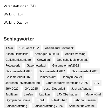
(51)
Veranstaltungen
(15)
Walking
(5)
Walking Day
Schlagwörter
1.Mai
150 Jahre OTV
Abendlauf Drevenack
Aktion Lichtblicke
Anfänger Laufkurs
Annika Vössing
Calisthenicsanlage
Crowdlauf
Deutsche Meisterschaft
Fotogalerie
Gasometerlauf
Gasometerlauf 2022
Gasometerlauf 2023
Gasometerlauf 2024
Gasometerlauf 2025
Gasometerlauf 2026
Hammerwurf
Hobbyfußballer
Jahreshauptversammlung
Jahreshauptversammlung 2025
JHV
JHV 2022
JHV 2025
Josef Ziegenfuß
Joshua Abuaku
Jubiläum
Laufen
Laufkurs
LAV Oberhausen
Mutter-Kind
Olympische Spiele
REWE
Ritzelbuben
Sabrina Eumann
Saisoneröffnung
Saisoneröffnung 2024
Scheine für Vereine