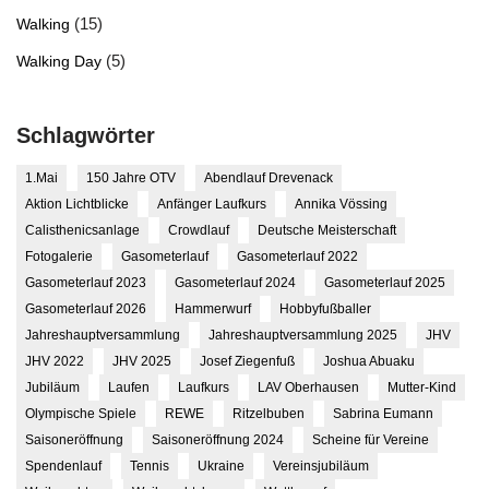
(15)
Walking
(5)
Walking Day
Schlagwörter
1.Mai
150 Jahre OTV
Abendlauf Drevenack
Aktion Lichtblicke
Anfänger Laufkurs
Annika Vössing
Calisthenicsanlage
Crowdlauf
Deutsche Meisterschaft
Fotogalerie
Gasometerlauf
Gasometerlauf 2022
Gasometerlauf 2023
Gasometerlauf 2024
Gasometerlauf 2025
Gasometerlauf 2026
Hammerwurf
Hobbyfußballer
Jahreshauptversammlung
Jahreshauptversammlung 2025
JHV
JHV 2022
JHV 2025
Josef Ziegenfuß
Joshua Abuaku
Jubiläum
Laufen
Laufkurs
LAV Oberhausen
Mutter-Kind
Olympische Spiele
REWE
Ritzelbuben
Sabrina Eumann
Saisoneröffnung
Saisoneröffnung 2024
Scheine für Vereine
Spendenlauf
Tennis
Ukraine
Vereinsjubiläum