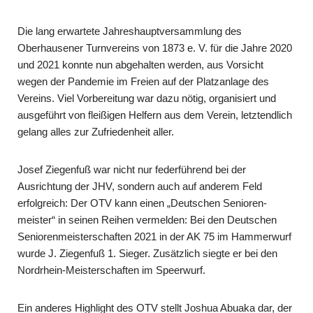
Die lang erwartete Jahreshauptversammlung des
Oberhausener Turnvereins von 1873 e. V. für die Jahre 2020
und 2021 konnte nun abgehalten werden, aus Vor­sicht
wegen der Pandemie im Freien auf der Platzanlage des
Vereins. Viel Vorbe­reitung war dazu nötig, organisiert und
ausgeführt von fleißigen Helfern aus dem Verein, letztendlich
gelang alles zur Zufriedenheit aller.
Josef Ziegenfuß war nicht nur federführend bei der
Ausrichtung der JHV, sondern auch auf anderem Feld
erfolgreich: Der OTV kann einen „Deutschen Senioren­
meister“ in seinen Reihen vermelden: Bei den Deutschen
Seniorenmeister­schaf­ten 2021 in der AK 75 im Hammerwurf
wurde J. Zie­genfuß 1. Sieger. Zu­sätz­lich siegte er bei den
Nordrhein-Meisterschaften im Speer­­wurf.
Ein anderes Highlight des OTV stellt Joshua Abuaka dar, der