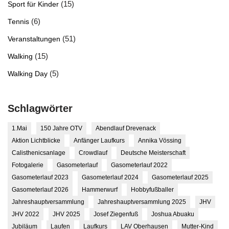
(15)
Sport für Kinder
(6)
Tennis
(51)
Veranstaltungen
(15)
Walking
(5)
Walking Day
Schlagwörter
1.Mai
150 Jahre OTV
Abendlauf Drevenack
Aktion Lichtblicke
Anfänger Laufkurs
Annika Vössing
Calisthenicsanlage
Crowdlauf
Deutsche Meisterschaft
Fotogalerie
Gasometerlauf
Gasometerlauf 2022
Gasometerlauf 2023
Gasometerlauf 2024
Gasometerlauf 2025
Gasometerlauf 2026
Hammerwurf
Hobbyfußballer
Jahreshauptversammlung
Jahreshauptversammlung 2025
JHV
JHV 2022
JHV 2025
Josef Ziegenfuß
Joshua Abuaku
Jubiläum
Laufen
Laufkurs
LAV Oberhausen
Mutter-Kind