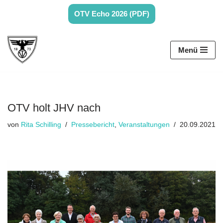
OTV Echo 2026 (PDF)
Zum
Inhalt
Menü
springen
OTV holt JHV nach
von
Rita Schilling
Pressebericht
,
Veranstaltungen
20.09.2021