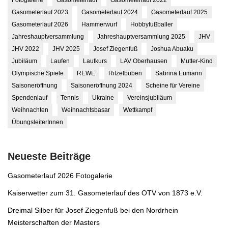
Gasometerlauf 2023
Gasometerlauf 2024
Gasometerlauf 2025
Gasometerlauf 2026
Hammerwurf
Hobbyfußballer
Jahreshauptversammlung
Jahreshauptversammlung 2025
JHV
JHV 2022
JHV 2025
Josef Ziegenfuß
Joshua Abuaku
Jubiläum
Laufen
Laufkurs
LAV Oberhausen
Mutter-Kind
Olympische Spiele
REWE
Ritzelbuben
Sabrina Eumann
Saisoneröffnung
Saisoneröffnung 2024
Scheine für Vereine
Spendenlauf
Tennis
Ukraine
Vereinsjubiläum
Weihnachten
Weihnachtsbasar
Wettkampf
ÜbungsleiterInnen
Neueste Beiträge
Gasometerlauf 2026 Fotogalerie
Kaiserwetter zum 31. Gasometerlauf des OTV von 1873 e.V.
Dreimal Silber für Josef Ziegenfuß bei den Nordrhein
Meisterschaften der Masters