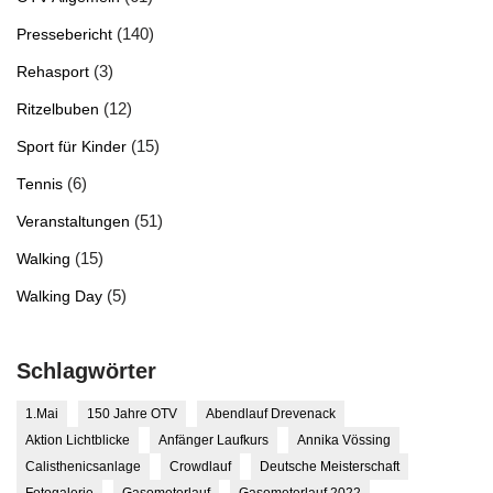
(140)
Pressebericht
(3)
Rehasport
(12)
Ritzelbuben
(15)
Sport für Kinder
(6)
Tennis
(51)
Veranstaltungen
(15)
Walking
(5)
Walking Day
Schlagwörter
1.Mai
150 Jahre OTV
Abendlauf Drevenack
Aktion Lichtblicke
Anfänger Laufkurs
Annika Vössing
Calisthenicsanlage
Crowdlauf
Deutsche Meisterschaft
Fotogalerie
Gasometerlauf
Gasometerlauf 2022