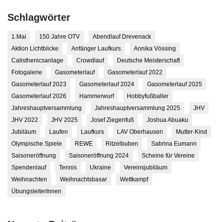
Schlagwörter
1.Mai
150 Jahre OTV
Abendlauf Drevenack
Aktion Lichtblicke
Anfänger Laufkurs
Annika Vössing
Calisthenicsanlage
Crowdlauf
Deutsche Meisterschaft
Fotogalerie
Gasometerlauf
Gasometerlauf 2022
Gasometerlauf 2023
Gasometerlauf 2024
Gasometerlauf 2025
Gasometerlauf 2026
Hammerwurf
Hobbyfußballer
Jahreshauptversammlung
Jahreshauptversammlung 2025
JHV
JHV 2022
JHV 2025
Josef Ziegenfuß
Joshua Abuaku
Jubiläum
Laufen
Laufkurs
LAV Oberhausen
Mutter-Kind
Olympische Spiele
REWE
Ritzelbuben
Sabrina Eumann
Saisoneröffnung
Saisoneröffnung 2024
Scheine für Vereine
Spendenlauf
Tennis
Ukraine
Vereinsjubiläum
Weihnachten
Weihnachtsbasar
Wettkampf
ÜbungsleiterInnen