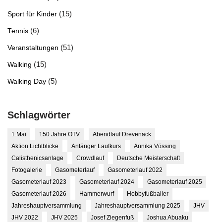
(15)
Sport für Kinder
(6)
Tennis
(51)
Veranstaltungen
(15)
Walking
(5)
Walking Day
Schlagwörter
1.Mai
150 Jahre OTV
Abendlauf Drevenack
Aktion Lichtblicke
Anfänger Laufkurs
Annika Vössing
Calisthenicsanlage
Crowdlauf
Deutsche Meisterschaft
Fotogalerie
Gasometerlauf
Gasometerlauf 2022
Gasometerlauf 2023
Gasometerlauf 2024
Gasometerlauf 2025
Gasometerlauf 2026
Hammerwurf
Hobbyfußballer
Jahreshauptversammlung
Jahreshauptversammlung 2025
JHV
JHV 2022
JHV 2025
Josef Ziegenfuß
Joshua Abuaku