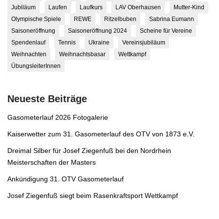
Jubiläum
Laufen
Laufkurs
LAV Oberhausen
Mutter-Kind
Olympische Spiele
REWE
Ritzelbuben
Sabrina Eumann
Saisoneröffnung
Saisoneröffnung 2024
Scheine für Vereine
Spendenlauf
Tennis
Ukraine
Vereinsjubiläum
Weihnachten
Weihnachtsbasar
Wettkampf
ÜbungsleiterInnen
Neueste Beiträge
Gasometerlauf 2026 Fotogalerie
Kaiserwetter zum 31. Gasometerlauf des OTV von 1873 e.V.
Dreimal Silber für Josef Ziegenfuß bei den Nordrhein
Meisterschaften der Masters
Ankündigung 31. OTV Gasometerlauf
Josef Ziegenfuß siegt beim Rasenkraftsport Wettkampf