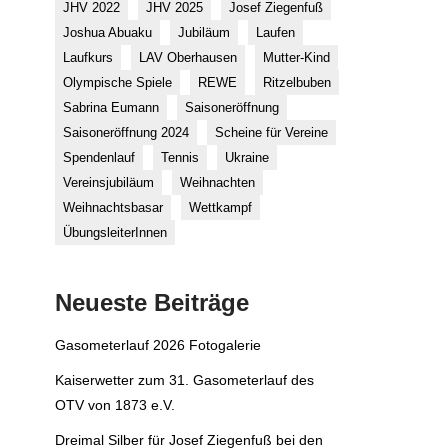
JHV 2022
JHV 2025
Josef Ziegenfuß
Joshua Abuaku
Jubiläum
Laufen
Laufkurs
LAV Oberhausen
Mutter-Kind
Olympische Spiele
REWE
Ritzelbuben
Sabrina Eumann
Saisoneröffnung
Saisoneröffnung 2024
Scheine für Vereine
Spendenlauf
Tennis
Ukraine
Vereinsjubiläum
Weihnachten
Weihnachtsbasar
Wettkampf
ÜbungsleiterInnen
Neueste Beiträge
Gasometerlauf 2026 Fotogalerie
Kaiserwetter zum 31. Gasometerlauf des
OTV von 1873 e.V.
Dreimal Silber für Josef Ziegenfuß bei den