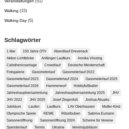
(51)
Veranstaltungen
(15)
Walking
(5)
Walking Day
Schlagwörter
1.Mai
150 Jahre OTV
Abendlauf Drevenack
Aktion Lichtblicke
Anfänger Laufkurs
Annika Vössing
Calisthenicsanlage
Crowdlauf
Deutsche Meisterschaft
Fotogalerie
Gasometerlauf
Gasometerlauf 2022
Gasometerlauf 2023
Gasometerlauf 2024
Gasometerlauf 2025
Gasometerlauf 2026
Hammerwurf
Hobbyfußballer
Jahreshauptversammlung
Jahreshauptversammlung 2025
JHV
JHV 2022
JHV 2025
Josef Ziegenfuß
Joshua Abuaku
Jubiläum
Laufen
Laufkurs
LAV Oberhausen
Mutter-Kind
Olympische Spiele
REWE
Ritzelbuben
Sabrina Eumann
Saisoneröffnung
Saisoneröffnung 2024
Scheine für Vereine
Spendenlauf
Tennis
Ukraine
Vereinsjubiläum