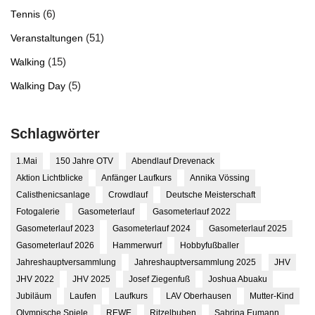
(6)
Tennis
(51)
Veranstaltungen
(15)
Walking
(5)
Walking Day
Schlagwörter
1.Mai
150 Jahre OTV
Abendlauf Drevenack
Aktion Lichtblicke
Anfänger Laufkurs
Annika Vössing
Calisthenicsanlage
Crowdlauf
Deutsche Meisterschaft
Fotogalerie
Gasometerlauf
Gasometerlauf 2022
Gasometerlauf 2023
Gasometerlauf 2024
Gasometerlauf 2025
Gasometerlauf 2026
Hammerwurf
Hobbyfußballer
Jahreshauptversammlung
Jahreshauptversammlung 2025
JHV
JHV 2022
JHV 2025
Josef Ziegenfuß
Joshua Abuaku
Jubiläum
Laufen
Laufkurs
LAV Oberhausen
Mutter-Kind
Olympische Spiele
REWE
Ritzelbuben
Sabrina Eumann