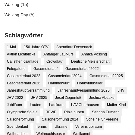
(15)
Walking
(5)
Walking Day
Schlagwörter
1.Mai
150 Jahre OTV
Abendlauf Drevenack
Aktion Lichtblicke
Anfänger Laufkurs
Annika Vössing
Calisthenicsanlage
Crowdlauf
Deutsche Meisterschaft
Fotogalerie
Gasometerlauf
Gasometerlauf 2022
Gasometerlauf 2023
Gasometerlauf 2024
Gasometerlauf 2025
Gasometerlauf 2026
Hammerwurf
Hobbyfußballer
Jahreshauptversammlung
Jahreshauptversammlung 2025
JHV
JHV 2022
JHV 2025
Josef Ziegenfuß
Joshua Abuaku
Jubiläum
Laufen
Laufkurs
LAV Oberhausen
Mutter-Kind
Olympische Spiele
REWE
Ritzelbuben
Sabrina Eumann
Saisoneröffnung
Saisoneröffnung 2024
Scheine für Vereine
Spendenlauf
Tennis
Ukraine
Vereinsjubiläum
Weihnachten
Weihnachtsbasar
Wettkampf