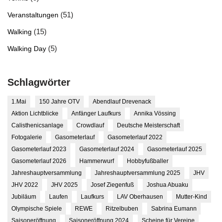
(51)
Veranstaltungen
(15)
Walking
(5)
Walking Day
Schlagwörter
1.Mai
150 Jahre OTV
Abendlauf Drevenack
Aktion Lichtblicke
Anfänger Laufkurs
Annika Vössing
Calisthenicsanlage
Crowdlauf
Deutsche Meisterschaft
Fotogalerie
Gasometerlauf
Gasometerlauf 2022
Gasometerlauf 2023
Gasometerlauf 2024
Gasometerlauf 2025
Gasometerlauf 2026
Hammerwurf
Hobbyfußballer
Jahreshauptversammlung
Jahreshauptversammlung 2025
JHV
JHV 2022
JHV 2025
Josef Ziegenfuß
Joshua Abuaku
Jubiläum
Laufen
Laufkurs
LAV Oberhausen
Mutter-Kind
Olympische Spiele
REWE
Ritzelbuben
Sabrina Eumann
Saisoneröffnung
Saisoneröffnung 2024
Scheine für Vereine