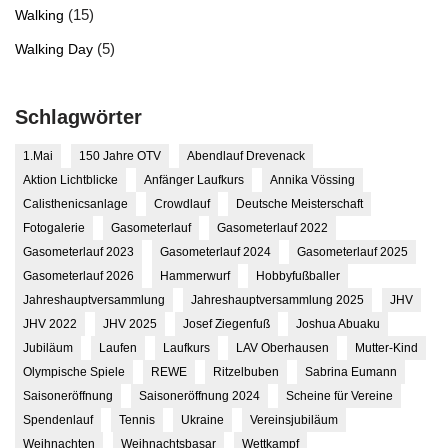
(15)
Walking
(5)
Walking Day
Schlagwörter
1.Mai
150 Jahre OTV
Abendlauf Drevenack
Aktion Lichtblicke
Anfänger Laufkurs
Annika Vössing
Calisthenicsanlage
Crowdlauf
Deutsche Meisterschaft
Fotogalerie
Gasometerlauf
Gasometerlauf 2022
Gasometerlauf 2023
Gasometerlauf 2024
Gasometerlauf 2025
Gasometerlauf 2026
Hammerwurf
Hobbyfußballer
Jahreshauptversammlung
Jahreshauptversammlung 2025
JHV
JHV 2022
JHV 2025
Josef Ziegenfuß
Joshua Abuaku
Jubiläum
Laufen
Laufkurs
LAV Oberhausen
Mutter-Kind
Olympische Spiele
REWE
Ritzelbuben
Sabrina Eumann
Saisoneröffnung
Saisoneröffnung 2024
Scheine für Vereine
Spendenlauf
Tennis
Ukraine
Vereinsjubiläum
Weihnachten
Weihnachtsbasar
Wettkampf