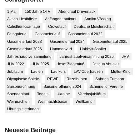
1.Mai
150 Jahre OTV
Abendlauf Drevenack
Aktion Lichtblicke
Anfänger Laufkurs
Annika Vössing
Calisthenicsanlage
Crowdlauf
Deutsche Meisterschaft
Fotogalerie
Gasometerlauf
Gasometerlauf 2022
Gasometerlauf 2023
Gasometerlauf 2024
Gasometerlauf 2025
Gasometerlauf 2026
Hammerwurf
Hobbyfußballer
Jahreshauptversammlung
Jahreshauptversammlung 2025
JHV
JHV 2022
JHV 2025
Josef Ziegenfuß
Joshua Abuaku
Jubiläum
Laufen
Laufkurs
LAV Oberhausen
Mutter-Kind
Olympische Spiele
REWE
Ritzelbuben
Sabrina Eumann
Saisoneröffnung
Saisoneröffnung 2024
Scheine für Vereine
Spendenlauf
Tennis
Ukraine
Vereinsjubiläum
Weihnachten
Weihnachtsbasar
Wettkampf
ÜbungsleiterInnen
Neueste Beiträge