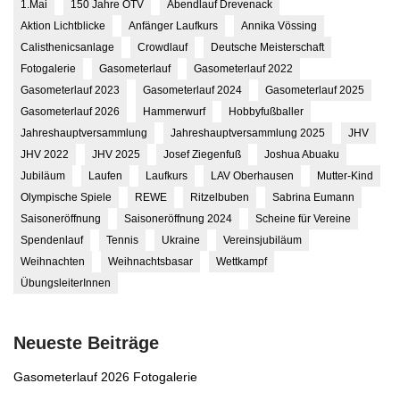
1.Mai
150 Jahre OTV
Abendlauf Drevenack
Aktion Lichtblicke
Anfänger Laufkurs
Annika Vössing
Calisthenicsanlage
Crowdlauf
Deutsche Meisterschaft
Fotogalerie
Gasometerlauf
Gasometerlauf 2022
Gasometerlauf 2023
Gasometerlauf 2024
Gasometerlauf 2025
Gasometerlauf 2026
Hammerwurf
Hobbyfußballer
Jahreshauptversammlung
Jahreshauptversammlung 2025
JHV
JHV 2022
JHV 2025
Josef Ziegenfuß
Joshua Abuaku
Jubiläum
Laufen
Laufkurs
LAV Oberhausen
Mutter-Kind
Olympische Spiele
REWE
Ritzelbuben
Sabrina Eumann
Saisoneröffnung
Saisoneröffnung 2024
Scheine für Vereine
Spendenlauf
Tennis
Ukraine
Vereinsjubiläum
Weihnachten
Weihnachtsbasar
Wettkampf
ÜbungsleiterInnen
Neueste Beiträge
Gasometerlauf 2026 Fotogalerie