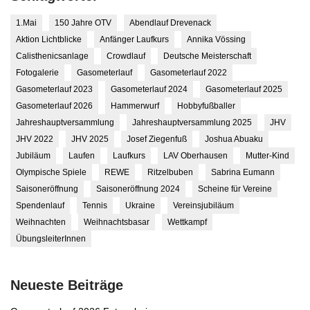
1.Mai
150 Jahre OTV
Abendlauf Drevenack
Aktion Lichtblicke
Anfänger Laufkurs
Annika Vössing
Calisthenicsanlage
Crowdlauf
Deutsche Meisterschaft
Fotogalerie
Gasometerlauf
Gasometerlauf 2022
Gasometerlauf 2023
Gasometerlauf 2024
Gasometerlauf 2025
Gasometerlauf 2026
Hammerwurf
Hobbyfußballer
Jahreshauptversammlung
Jahreshauptversammlung 2025
JHV
JHV 2022
JHV 2025
Josef Ziegenfuß
Joshua Abuaku
Jubiläum
Laufen
Laufkurs
LAV Oberhausen
Mutter-Kind
Olympische Spiele
REWE
Ritzelbuben
Sabrina Eumann
Saisoneröffnung
Saisoneröffnung 2024
Scheine für Vereine
Spendenlauf
Tennis
Ukraine
Vereinsjubiläum
Weihnachten
Weihnachtsbasar
Wettkampf
ÜbungsleiterInnen
Neueste Beiträge