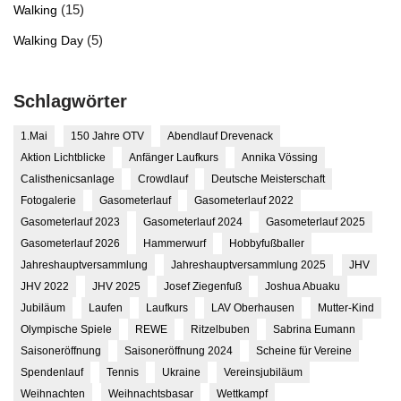
(15)
Walking
(5)
Walking Day
Schlagwörter
1.Mai
150 Jahre OTV
Abendlauf Drevenack
Aktion Lichtblicke
Anfänger Laufkurs
Annika Vössing
Calisthenicsanlage
Crowdlauf
Deutsche Meisterschaft
Fotogalerie
Gasometerlauf
Gasometerlauf 2022
Gasometerlauf 2023
Gasometerlauf 2024
Gasometerlauf 2025
Gasometerlauf 2026
Hammerwurf
Hobbyfußballer
Jahreshauptversammlung
Jahreshauptversammlung 2025
JHV
JHV 2022
JHV 2025
Josef Ziegenfuß
Joshua Abuaku
Jubiläum
Laufen
Laufkurs
LAV Oberhausen
Mutter-Kind
Olympische Spiele
REWE
Ritzelbuben
Sabrina Eumann
Saisoneröffnung
Saisoneröffnung 2024
Scheine für Vereine
Spendenlauf
Tennis
Ukraine
Vereinsjubiläum
Weihnachten
Weihnachtsbasar
Wettkampf