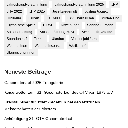
Jahreshauptversammlung
Jahreshauptversammlung 2025
JHV
JHV 2022
JHV 2025
Josef Ziegenfuß
Joshua Abuaku
Jubiläum
Laufen
Laufkurs
LAV Oberhausen
Mutter-Kind
Olympische Spiele
REWE
Ritzelbuben
Sabrina Eumann
Saisoneröffnung
Saisoneröffnung 2024
Scheine für Vereine
Spendenlauf
Tennis
Ukraine
Vereinsjubiläum
Weihnachten
Weihnachtsbasar
Wettkampf
ÜbungsleiterInnen
Neueste Beiträge
Gasometerlauf 2026 Fotogalerie
Kaiserwetter zum 31. Gasometerlauf des OTV von 1873 e.V.
Dreimal Silber für Josef Ziegenfuß bei den Nordrhein
Meisterschaften der Masters
Ankündigung 31. OTV Gasometerlauf