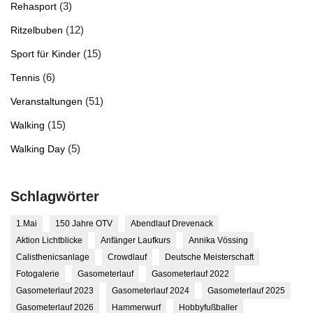
(3)
Rehasport
(12)
Ritzelbuben
(15)
Sport für Kinder
(6)
Tennis
(51)
Veranstaltungen
(15)
Walking
(5)
Walking Day
Schlagwörter
1.Mai
150 Jahre OTV
Abendlauf Drevenack
Aktion Lichtblicke
Anfänger Laufkurs
Annika Vössing
Calisthenicsanlage
Crowdlauf
Deutsche Meisterschaft
Fotogalerie
Gasometerlauf
Gasometerlauf 2022
Gasometerlauf 2023
Gasometerlauf 2024
Gasometerlauf 2025
Gasometerlauf 2026
Hammerwurf
Hobbyfußballer