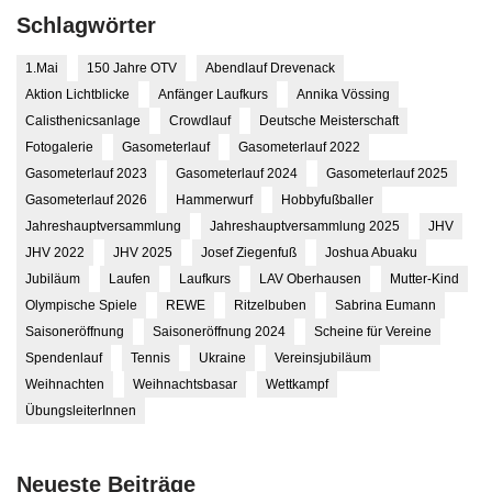
Schlagwörter
1.Mai
150 Jahre OTV
Abendlauf Drevenack
Aktion Lichtblicke
Anfänger Laufkurs
Annika Vössing
Calisthenicsanlage
Crowdlauf
Deutsche Meisterschaft
Fotogalerie
Gasometerlauf
Gasometerlauf 2022
Gasometerlauf 2023
Gasometerlauf 2024
Gasometerlauf 2025
Gasometerlauf 2026
Hammerwurf
Hobbyfußballer
Jahreshauptversammlung
Jahreshauptversammlung 2025
JHV
JHV 2022
JHV 2025
Josef Ziegenfuß
Joshua Abuaku
Jubiläum
Laufen
Laufkurs
LAV Oberhausen
Mutter-Kind
Olympische Spiele
REWE
Ritzelbuben
Sabrina Eumann
Saisoneröffnung
Saisoneröffnung 2024
Scheine für Vereine
Spendenlauf
Tennis
Ukraine
Vereinsjubiläum
Weihnachten
Weihnachtsbasar
Wettkampf
ÜbungsleiterInnen
Neueste Beiträge