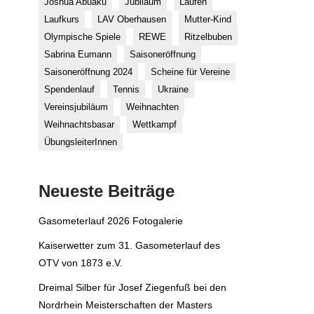
Joshua Abuaku
Jubiläum
Laufen
Laufkurs
LAV Oberhausen
Mutter-Kind
Olympische Spiele
REWE
Ritzelbuben
Sabrina Eumann
Saisoneröffnung
Saisoneröffnung 2024
Scheine für Vereine
Spendenlauf
Tennis
Ukraine
Vereinsjubiläum
Weihnachten
Weihnachtsbasar
Wettkampf
ÜbungsleiterInnen
Neueste Beiträge
Gasometerlauf 2026 Fotogalerie
Kaiserwetter zum 31. Gasometerlauf des
OTV von 1873 e.V.
Dreimal Silber für Josef Ziegenfuß bei den
Nordrhein Meisterschaften der Masters