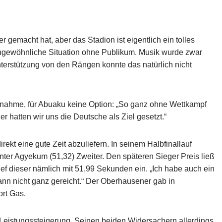
er gemacht hat, aber das Stadion ist eigentlich ein tolles
 ungewöhnliche Situation ohne Publikum. Musik wurde zwar
terstützung von den Rängen konnte das natürlich nicht
eilnahme, für Abuaku keine Option: „So ganz ohne Wettkampf
 hatten wir uns die Deutsche als Ziel gesetzt.“
irekt eine gute Zeit abzuliefern. In seinem Halbfinallauf
ter Agyekum (51,32) Zweiter. Den späteren Sieger Preis ließ
e lief dieser nämlich mit 51,99 Sekunden ein. „Ich habe auch ein
ann nicht ganz gereicht.“ Der Oberhausener gab in
rt Gas.
Leistungssteigerung. Seinen beiden Widersachern allerdings