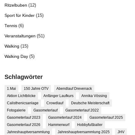
(12)
Ritzelbuben
(15)
Sport für Kinder
(6)
Tennis
(51)
Veranstaltungen
(15)
Walking
(5)
Walking Day
Schlagwörter
1.Mai
150 Jahre OTV
Abendlauf Drevenack
Aktion Lichtblicke
Anfänger Laufkurs
Annika Vössing
Calisthenicsanlage
Crowdlauf
Deutsche Meisterschaft
Fotogalerie
Gasometerlauf
Gasometerlauf 2022
Gasometerlauf 2023
Gasometerlauf 2024
Gasometerlauf 2025
Gasometerlauf 2026
Hammerwurf
Hobbyfußballer
Jahreshauptversammlung
Jahreshauptversammlung 2025
JHV