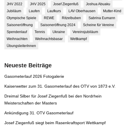
JHV 2022
JHV 2025
Josef Ziegenfuß
Joshua Abuaku
Jubiläum
Laufen
Laufkurs
LAV Oberhausen
Mutter-Kind
Olympische Spiele
REWE
Ritzelbuben
Sabrina Eumann
Saisoneröffnung
Saisoneröffnung 2024
Scheine für Vereine
Spendenlauf
Tennis
Ukraine
Vereinsjubiläum
Weihnachten
Weihnachtsbasar
Wettkampf
ÜbungsleiterInnen
Neueste Beiträge
Gasometerlauf 2026 Fotogalerie
Kaiserwetter zum 31. Gasometerlauf des OTV von 1873 e.V.
Dreimal Silber für Josef Ziegenfuß bei den Nordrhein
Meisterschaften der Masters
Ankündigung 31. OTV Gasometerlauf
Josef Ziegenfuß siegt beim Rasenkraftsport Wettkampf