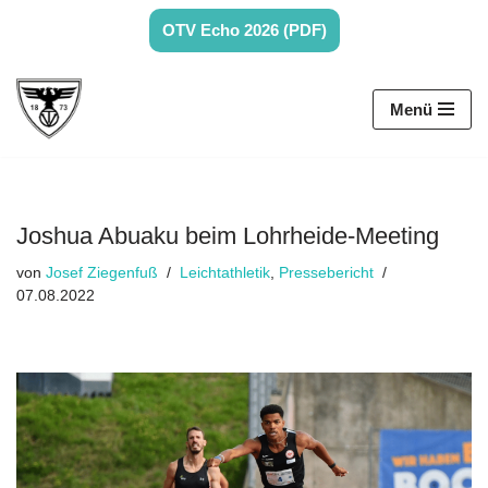
OTV Echo 2026 (PDF)
Zum
Inhalt
Menü
springen
Joshua Abuaku beim Lohrheide-Meeting
von
Josef Ziegenfuß
Leichtathletik
,
Pressebericht
07.08.2022