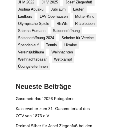
JHV 2022
JHV 2025
Josef Ziegenfuß
Joshua Abuaku
Jubiläum
Laufen
Laufkurs
LAV Oberhausen
Mutter-Kind
Olympische Spiele
REWE
Ritzelbuben
Sabrina Eumann
Saisoneröffnung
Saisoneröffnung 2024
Scheine für Vereine
Spendenlauf
Tennis
Ukraine
Vereinsjubiläum
Weihnachten
Weihnachtsbasar
Wettkampf
ÜbungsleiterInnen
Neueste Beiträge
Gasometerlauf 2026 Fotogalerie
Kaiserwetter zum 31. Gasometerlauf des
OTV von 1873 e.V.
Dreimal Silber für Josef Ziegenfuß bei den