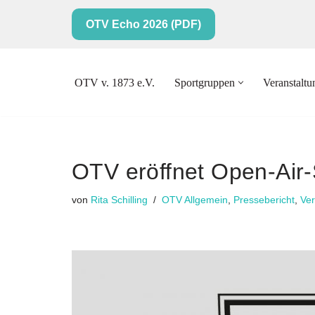
OTV Echo 2026 (PDF)
Zum
Inhalt
springen
OTV v. 1873 e.V.
Sportgruppen
Veranstalt
OTV eröffnet Open-Air
von
Rita Schilling
OTV Allgemein
,
Pressebericht
,
Ver