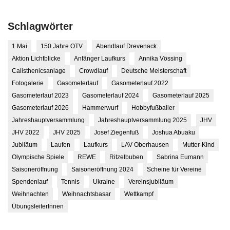
Schlagwörter
1.Mai
150 Jahre OTV
Abendlauf Drevenack
Aktion Lichtblicke
Anfänger Laufkurs
Annika Vössing
Calisthenicsanlage
Crowdlauf
Deutsche Meisterschaft
Fotogalerie
Gasometerlauf
Gasometerlauf 2022
Gasometerlauf 2023
Gasometerlauf 2024
Gasometerlauf 2025
Gasometerlauf 2026
Hammerwurf
Hobbyfußballer
Jahreshauptversammlung
Jahreshauptversammlung 2025
JHV
JHV 2022
JHV 2025
Josef Ziegenfuß
Joshua Abuaku
Jubiläum
Laufen
Laufkurs
LAV Oberhausen
Mutter-Kind
Olympische Spiele
REWE
Ritzelbuben
Sabrina Eumann
Saisoneröffnung
Saisoneröffnung 2024
Scheine für Vereine
Spendenlauf
Tennis
Ukraine
Vereinsjubiläum
Weihnachten
Weihnachtsbasar
Wettkampf
ÜbungsleiterInnen