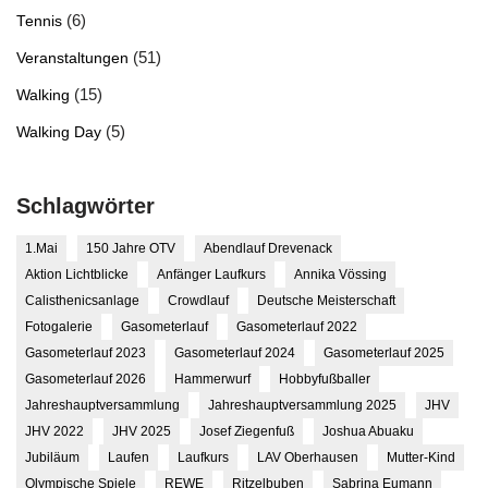
(6)
Tennis
(51)
Veranstaltungen
(15)
Walking
(5)
Walking Day
Schlagwörter
1.Mai
150 Jahre OTV
Abendlauf Drevenack
Aktion Lichtblicke
Anfänger Laufkurs
Annika Vössing
Calisthenicsanlage
Crowdlauf
Deutsche Meisterschaft
Fotogalerie
Gasometerlauf
Gasometerlauf 2022
Gasometerlauf 2023
Gasometerlauf 2024
Gasometerlauf 2025
Gasometerlauf 2026
Hammerwurf
Hobbyfußballer
Jahreshauptversammlung
Jahreshauptversammlung 2025
JHV
JHV 2022
JHV 2025
Josef Ziegenfuß
Joshua Abuaku
Jubiläum
Laufen
Laufkurs
LAV Oberhausen
Mutter-Kind
Olympische Spiele
REWE
Ritzelbuben
Sabrina Eumann