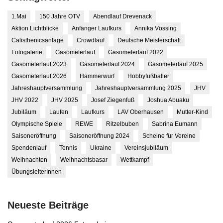
1.Mai
150 Jahre OTV
Abendlauf Drevenack
Aktion Lichtblicke
Anfänger Laufkurs
Annika Vössing
Calisthenicsanlage
Crowdlauf
Deutsche Meisterschaft
Fotogalerie
Gasometerlauf
Gasometerlauf 2022
Gasometerlauf 2023
Gasometerlauf 2024
Gasometerlauf 2025
Gasometerlauf 2026
Hammerwurf
Hobbyfußballer
Jahreshauptversammlung
Jahreshauptversammlung 2025
JHV
JHV 2022
JHV 2025
Josef Ziegenfuß
Joshua Abuaku
Jubiläum
Laufen
Laufkurs
LAV Oberhausen
Mutter-Kind
Olympische Spiele
REWE
Ritzelbuben
Sabrina Eumann
Saisoneröffnung
Saisoneröffnung 2024
Scheine für Vereine
Spendenlauf
Tennis
Ukraine
Vereinsjubiläum
Weihnachten
Weihnachtsbasar
Wettkampf
ÜbungsleiterInnen
Neueste Beiträge